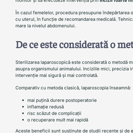
monitor și să efectueze intervenția prin
incizii foarte m
În cazul femelelor, procedura presupune îndepărtarea o
cu uterul, în funcție de recomandarea medicală. Tehnica 
mare la nivelul abdomenului.
De ce este considerată o m
Sterilizarea laparoscopică este considerată o metodă 
asupra organismului animalului. Inciziile mici, precizia 
intervenție mai sigură și mai controlată.
Comparativ cu metoda clasică, laparoscopia înseamnă:
mai puțină durere postoperatorie
inflamație redusă
risc scăzut de complicații
o recuperare mult mai rapidă
Aceste beneficii sunt susținute de studii recente și de