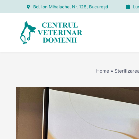
Skip
Bd. Ion Mihalache, Nr. 128, București
Lun
to
content
Home
»
Sterilizare