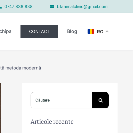
0747 838 838
bfanimalclinic@gmail.com
chipa
Blog
CONTACT
RO
erată metoda modernă
Search
for:
Articole recente