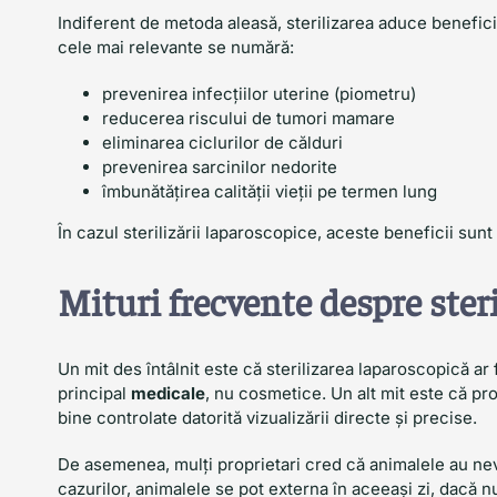
Indiferent de metoda aleasă, sterilizarea aduce benefic
cele mai relevante se numără:
prevenirea infecțiilor uterine (piometru)
reducerea riscului de tumori mamare
eliminarea ciclurilor de călduri
prevenirea sarcinilor nedorite
îmbunătățirea calității vieții pe termen lung
În cazul sterilizării laparoscopice, aceste beneficii su
Mituri frecvente despre ster
Un mit des întâlnit este că sterilizarea laparoscopică ar fi
principal
medicale
, nu cosmetice. Un alt mit este că pro
bine controlate datorită vizualizării directe și precise.
De asemenea, mulți proprietari cred că animalele au nev
cazurilor, animalele se pot externa în aceeași zi, dacă n