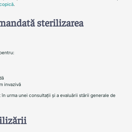
scopică
.
mandată sterilizarea
pentru:
dă
im invazivă
t în urma unei consultații și a evaluării stării generale de
lizării