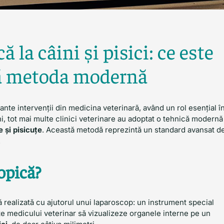
ă la câini și pisici: ce este
ată metoda modernă
ante intervenții din medicina veterinară, având un rol esențial î
 ani, tot mai multe clinici veterinare au adoptat o tehnică modernă
 și pisicuțe
. Această metodă reprezintă un standard avansat d
.
copică?
 realizată cu ajutorul unui laparoscop: un instrument special
e medicului veterinar să vizualizeze organele interne pe un