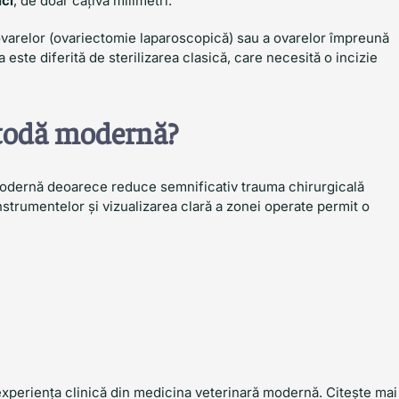
ici
, de doar câțiva milimetri.
varelor (ovariectomie laparoscopică) sau a ovarelor împreună
este diferită de sterilizarea clasică, care necesită o incizie
etodă modernă?
modernă deoarece reduce semnificativ trauma chirurgicală
instrumentelor și vizualizarea clară a zonei operate permit o
 experiența clinică din medicina veterinară modernă. Citește mai