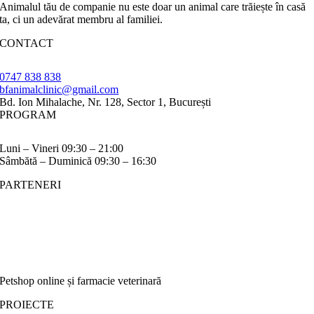
Animalul tău de companie nu este doar un animal care trăiește în casă
ta, ci un adevărat membru al familiei.
CONTACT
0747 838 838
bfanimalclinic@gmail.com
Bd. Ion Mihalache, Nr. 128, Sector 1, București
PROGRAM
Luni – Vineri 09:30 – 21:00
Sâmbătă – Duminică 09:30 – 16:30
PARTENERI
Petshop online și farmacie veterinară
PROIECTE