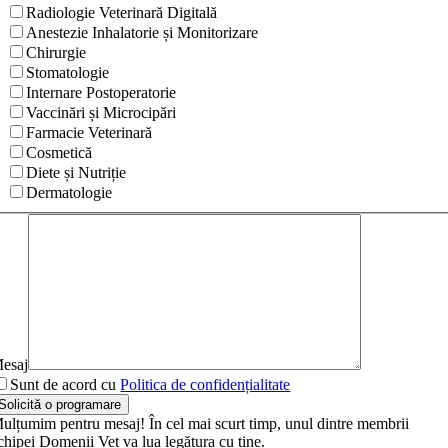
Radiologie Veterinară Digitală
Anestezie Inhalatorie și Monitorizare
Chirurgie
Stomatologie
Internare Postoperatorie
Vaccinări și Microcipări
Farmacie Veterinară
Cosmetică
Diete și Nutriție
Dermatologie
esaj
Sunt de acord cu
Politica de confidențialitate
Solicită o programare
ulțumim pentru mesaj! În cel mai scurt timp, unul dintre membrii
chipei Domenii Vet va lua legătura cu tine.