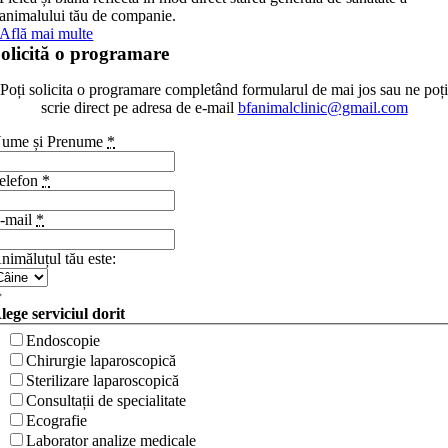
animalului tău de companie.
Află mai multe
olicită o programare
Poți solicita o programare completând formularul de mai jos sau ne poți
scrie direct pe adresa de e-mail
bfanimalclinic@gmail.com
ume și Prenume
*
elefon
*
-mail
*
nimăluțul tău este:
lege serviciul dorit
Endoscopie
Chirurgie laparoscopică
Sterilizare laparoscopică
Consultații de specialitate
Ecografie
Laborator analize medicale