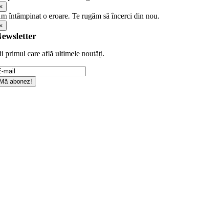
×
m întâmpinat o eroare. Te rugăm să încerci din nou.
×
ewsletter
ii primul care află ultimele noutăți.
Mă abonez!