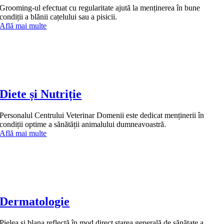
Grooming-ul efectuat cu regularitate ajută la menținerea în bune
condiții a blănii cațelului sau a pisicii.
Află mai multe
Diete și Nutriție
Personalul Centrului Veterinar Domenii este dedicat menținerii în
condiții optime a sănătății animalului dumneavoastră.
Află mai multe
Dermatologie
Pielea și blana reflectă în mod direct starea generală de sănătate a