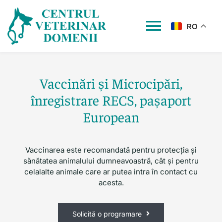
Skip
to
content
RO
Toggle
Navigat
Home
Vaccinări și Microcipări,
înregistrare RECS, pașaport
Servicii
European
Despre noi
Vaccinarea este recomandată pentru protecția și
sănătatea animalului dumneavoastră, cât și pentru
Echipa
celalalte animale care ar putea intra în contact cu
acesta.
Contact
Solicită o programare